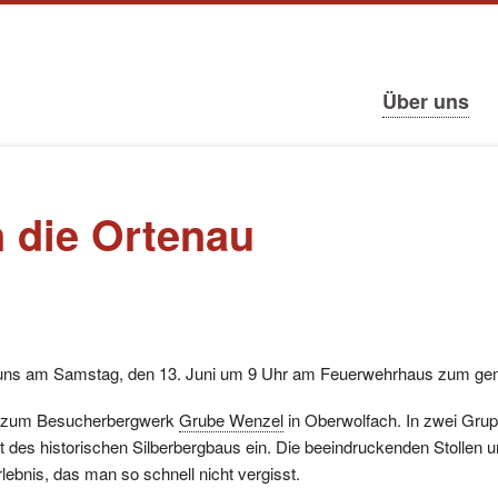
tion
ringen
Navigation
Über uns
überspringen
n die Ortenau
 uns am Samstag, den 13. Juni um 9 Uhr am Feuerwehrhaus zum gem
tal zum Besucherbergwerk
Grube Wenzel
in Oberwolfach. In zwei Grupp
elt des historischen Silberbergbaus ein. Die beeindruckenden Stollen 
rlebnis, das man so schnell nicht vergisst.