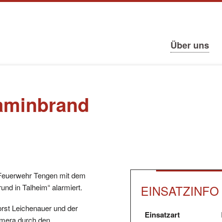
tion
ringen
Navigation
Über uns
überspringen
aminbrand
 Feuerwehr Tengen mit dem
EINSATZINFO
nd in Talheim“ alarmiert.
rst Leichenauer und der
Einsatzart
amera durch den