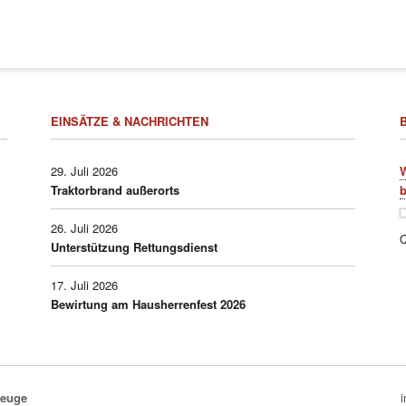
EINSÄTZE & NACHRICHTEN
29. Juli 2026
W
Traktorbrand außerorts
b
26. Juli 2026
Q
Unterstützung Rettungsdienst
17. Juli 2026
Bewirtung am Hausherrenfest 2026
zeuge
n