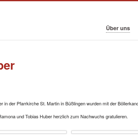
tion
ringen
Navigation
Über uns
überspringen
ber
 in der Pfarrkirche St. Martin in Büßlingen wurden mit der Böllerk
Ramona und Tobias Huber herzlich zum Nachwuchs gratulieren.