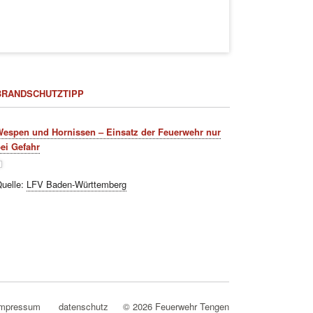
BRANDSCHUTZTIPP
espen und Hornissen – Einsatz der Feuerwehr nur
ei Gefahr
uelle:
LFV Baden-Württemberg
avigation
impressum
datenschutz
© 2026 Feuerwehr Tengen