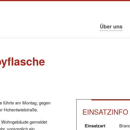
tion
ringen
Navigation
Über uns
überspringen
yflasche
e führte am Montag, gegen
EINSATZINFO
er Hohentwielstraße.
m Wohngebäude gemeldet
Einsatzart
Brand
r, vorsorglich ein