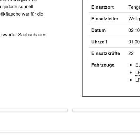
n jedoch schnell
Einsatzort
Tenge
ikflasche war für die
Einsatzleiter
Wolfg
Datum
02.10
enswerter Sachschaden
Uhrzeit
01:00
Einsatzkräfte
22
Fahrzeuge
E
LF
LF