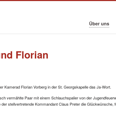
tion
ringen
Navigation
Über uns
überspringen
und Florian
r Kamerad Florian Vorberg in der St. Georgskapelle das Ja-Wort.
isch vermählte Paar mit einem Schlauchspalier von der Jugendfeue
der stellvertretende Kommandant Claus Preter die Glückwünsche, fü