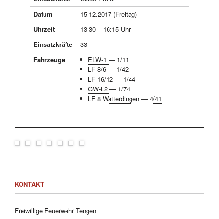
Datum
15.12.2017 (Freitag)
Uhrzeit
13:30 – 16:15 Uhr
Einsatzkräfte
33
Fahrzeuge
ELW-1 — 1/11
LF 8/6 — 1/42
LF 16/12 — 1/44
GW-L2 — 1/74
LF 8 Watterdingen — 4/41
KONTAKT
Freiwillige Feuerwehr Tengen