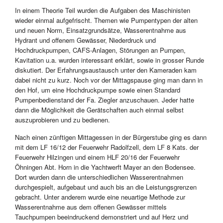
In einem Theorie Teil wurden die Aufgaben des Maschinisten
wieder einmal aufgefrischt. Themen wie Pumpentypen der alten
und neuen Norm, Einsatzgrundsätze, Wasserentnahme aus
Hydrant und offenem Gewässer, Niederdruck und
Hochdruckpumpen, CAFS-Anlagen, Störungen an Pumpen,
Kavitation u.a. wurden interessant erklärt, sowie in grosser Runde
diskutiert. Der Erfahrungsaustausch unter den Kameraden kam
dabei nicht zu kurz. Noch vor der Mittagspause ging man dann in
den Hof, um eine Hochdruckpumpe sowie einen Standard
Pumpenbedienstand der Fa. Ziegler anzuschauen. Jeder hatte
dann die Möglichkeit die Gerätschaften auch einmal selbst
auszuprobieren und zu bedienen.
Nach einen zünftigen Mittagessen in der Bürgerstube ging es dann
mit dem LF 16/12 der Feuerwehr Radolfzell, dem LF 8 Kats. der
Feuerwehr Hilzingen und einem HLF 20/16 der Feuerwehr
Öhningen Abt. Horn in die Yachtwerft Mayer an den Bodensee.
Dort wurden dann die unterschiedlichen Wasserentnahmen
durchgespielt, aufgebaut und auch bis an die Leistungsgrenzen
gebracht. Unter anderem wurde eine neuartige Methode zur
Wasserentnahme aus dem offenen Gewässer mittels
Tauchpumpen beeindruckend demonstriert und auf Herz und